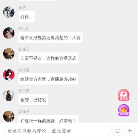
看透
好棒。
醉风流
这个直播视频还挺清楚的！大赞
花仙子
非常不错诶，这样的直播形式
青柠檬
给活动方点赞，直播越办越好
星空夜
很赞，已转发
花仙子
和现场一样的感觉，好清晰！
回复
观众
：
这是一条评论
超越自已