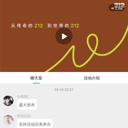
2.9w
播
放
聊天室
活动介绍
04-24 02:21
办事稳i
盛大发布
梦想起航
支持活动完美举办